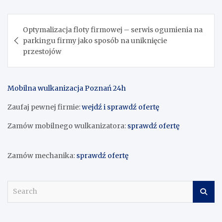
Nawigacja
Optymalizacja floty firmowej – serwis ogumienia na
wpisu
parkingu firmy jako sposób na uniknięcie
przestojów
Mobilna wulkanizacja Poznań 24h
Zaufaj pewnej firmie:
wejdź i sprawdź ofertę
Zamów mobilnego wulkanizatora:
sprawdź ofertę
Zamów mechanika:
sprawdź ofertę
S
e
a
r