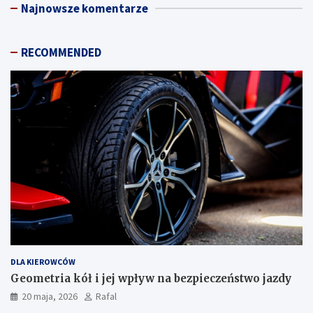
Najnowsze komentarze
c
h
RECOMMENDED
DLA KIEROWCÓW
Geometria kół i jej wpływ na bezpieczeństwo jazdy
20 maja, 2026
Rafal