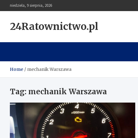
Skip
niedziela, 9 sierpnia, 2026
to
content
24Ratownictwo.pl
Home
mechanik Warszawa
Tag:
mechanik Warszawa