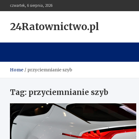
Skip
czwartek, 6 sierpnia, 2026
to
content
24Ratownictwo.pl
Home
przyciemnianie szyb
Tag:
przyciemnianie szyb