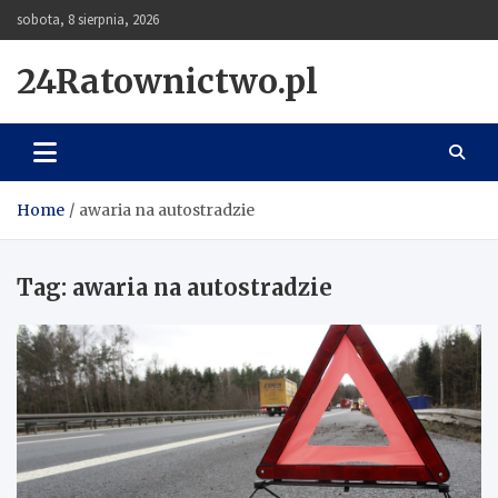
Skip
sobota, 8 sierpnia, 2026
to
content
24Ratownictwo.pl
Home
awaria na autostradzie
Tag:
awaria na autostradzie