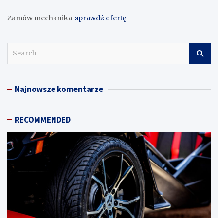
Zamów mechanika:
sprawdź ofertę
S
e
a
r
Najnowsze komentarze
c
h
RECOMMENDED