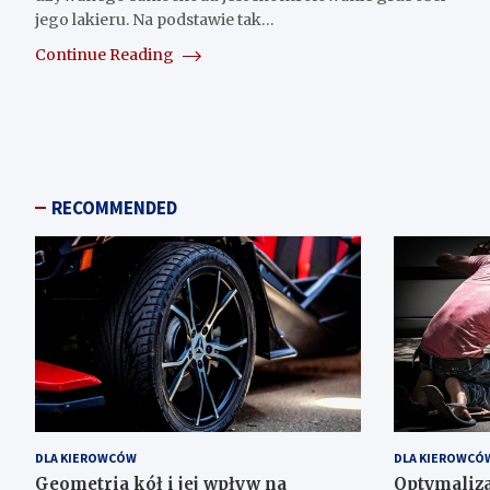
jego lakieru. Na podstawie tak…
Continue Reading
RECOMMENDED
DLA KIEROWCÓW
DLA KIEROWCÓ
Geometria kół i jej wpływ na
Optymaliza