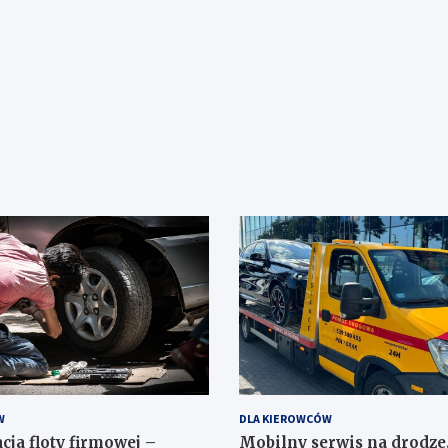
W
DLA KIEROWCÓW
cja floty firmowej –
Mobilny serwis na drodze.