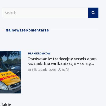
S
e
a
r
Najnowsze komentarze
c
h
DLA KIEROWCÓW
Porównanie: tradycyjny serwis opon
vs. mobilna wulkanizacja – co się
bardziej opłaca kierowcy w
5 listopada, 2025
Rafal
Szczecinie?
 Jakie