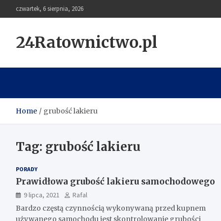
Skip
czwartek, 6 sierpnia, 2026
to
content
24Ratownictwo.pl
Home
grubość lakieru
Tag:
grubość lakieru
PORADY
Prawidłowa grubość lakieru samochodowego
9 lipca, 2021
Rafal
Bardzo częstą czynnością wykonywaną przed kupnem
używanego samochodu jest skontrolowanie grubości