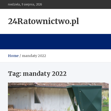
Skip
niedziela, 9 sierpnia, 2026
to
content
24Ratownictwo.pl
Home
mandaty 2022
Tag:
mandaty 2022