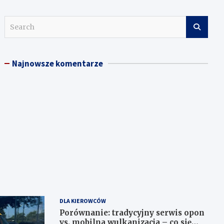
S
e
a
r
Najnowsze komentarze
c
h
DLA KIEROWCÓW
Porównanie: tradycyjny serwis opon
vs. mobilna wulkanizacja – co się