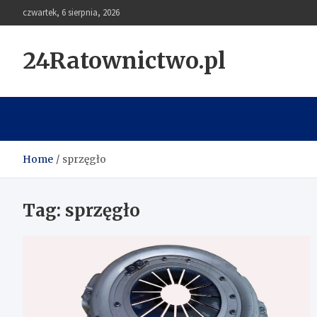
Skip
czwartek, 6 sierpnia, 2026
to
content
24Ratownictwo.pl
Home
sprzęgło
Tag:
sprzęgło