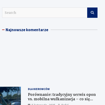
S
e
a
r
Najnowsze komentarze
c
h
DLA KIEROWCÓW
Porównanie: tradycyjny serwis opon
vs. mobilna wulkanizacja – co się
bardziej opłaca kierowcy w
5 listopada, 2025
Rafal