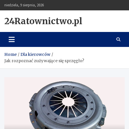
Skip
niedziela, 9 sierpnia, 2026
to
content
24Ratownictwo.pl
Home
Dla kierowców
Jak rozpoznać zużywające się sprzęgło?