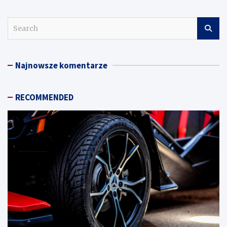
S
e
a
r
Najnowsze komentarze
c
h
RECOMMENDED