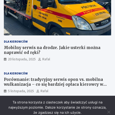
DLA KIEROWCÓW
Mobilny serwis na drodze. Jakie usterki można
naprawić od ręki?
20 listopada, 2025
Rafal
DLA KIEROWCÓW
Porównanie: tradycyjny serwis opon vs. mobilna
wulkanizacja – co się bardziej opłaca kierowcy w
Szczecinie?
5 listopada, 2025
Rafal
Ta strona korzysta z ciasteczek aby świadczyć usługi na
najwyższym poziomie. Dalsze korzystanie ze strony oznacza,
że zgadzasz się na ich użycie.
Copyright © 2026
24Ratownictwo.pl
Theme by:
Theme Horse