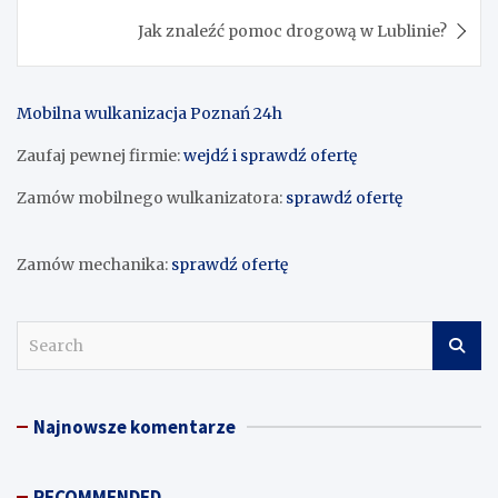
Jak znaleźć pomoc drogową w Lublinie?
Mobilna wulkanizacja Poznań 24h
Zaufaj pewnej firmie:
wejdź i sprawdź ofertę
Zamów mobilnego wulkanizatora:
sprawdź ofertę
Zamów mechanika:
sprawdź ofertę
S
e
a
r
Najnowsze komentarze
c
h
RECOMMENDED