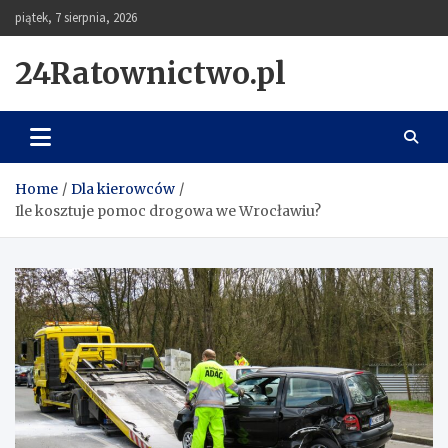
Skip
piątek, 7 sierpnia, 2026
to
content
24Ratownictwo.pl
Home
Dla kierowców
Ile kosztuje pomoc drogowa we Wrocławiu?