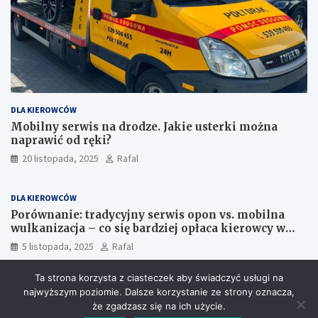
DLA KIEROWCÓW
Mobilny serwis na drodze. Jakie usterki można
naprawić od ręki?
20 listopada, 2025
Rafal
DLA KIEROWCÓW
Porównanie: tradycyjny serwis opon vs. mobilna
wulkanizacja – co się bardziej opłaca kierowcy w
Szczecinie?
5 listopada, 2025
Rafal
Ta strona korzysta z ciasteczek aby świadczyć usługi na
najwyższym poziomie. Dalsze korzystanie ze strony oznacza,
że zgadzasz się na ich użycie.
Copyright © 2026
24Ratownictwo.pl
Theme by:
Theme Horse