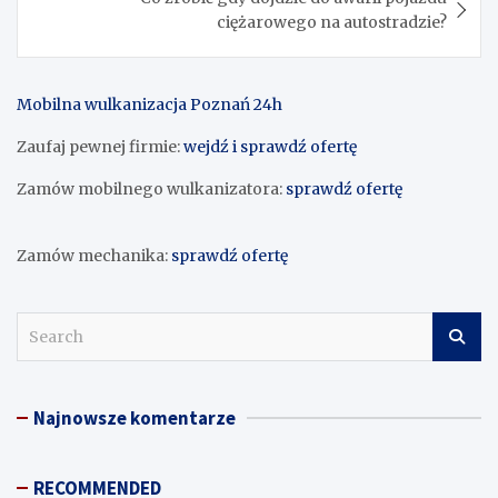
ciężarowego na autostradzie?
Mobilna wulkanizacja Poznań 24h
Zaufaj pewnej firmie:
wejdź i sprawdź ofertę
Zamów mobilnego wulkanizatora:
sprawdź ofertę
Zamów mechanika:
sprawdź ofertę
S
e
a
r
Najnowsze komentarze
c
h
RECOMMENDED