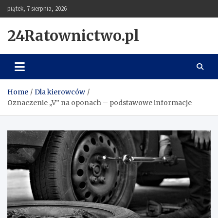
Skip
piątek, 7 sierpnia, 2026
to
content
24Ratownictwo.pl
Home
Dla kierowców
Oznaczenie „V” na oponach – podstawowe informacje