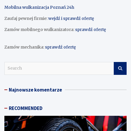
Mobilna wulkanizacja Poznań 24h
Zaufaj pewnej firmie:
wejdź i sprawdź ofertę
Zamów mobilnego wulkanizatora:
sprawdź ofertę
Zamów mechanika:
sprawdź ofertę
S
e
a
r
Najnowsze komentarze
c
h
RECOMMENDED