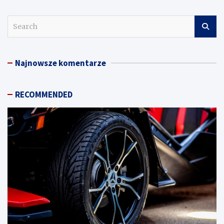
S
e
a
r
Najnowsze komentarze
c
h
RECOMMENDED