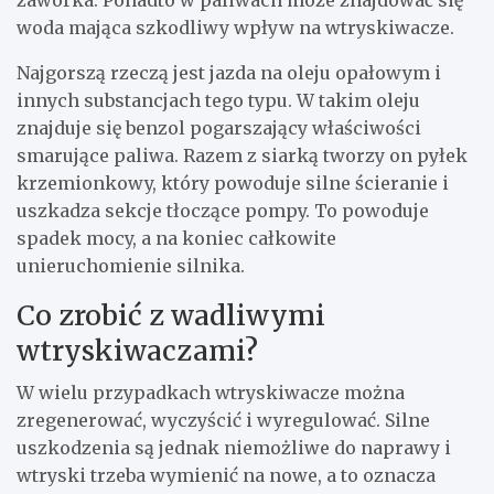
zaworka. Ponadto w paliwach może znajdować się
woda mająca szkodliwy wpływ na wtryskiwacze.
Najgorszą rzeczą jest jazda na oleju opałowym i
innych substancjach tego typu. W takim oleju
znajduje się benzol pogarszający właściwości
smarujące paliwa. Razem z siarką tworzy on pyłek
krzemionkowy, który powoduje silne ścieranie i
uszkadza sekcje tłoczące pompy. To powoduje
spadek mocy, a na koniec całkowite
unieruchomienie silnika.
Co zrobić z wadliwymi
wtryskiwaczami?
W wielu przypadkach wtryskiwacze można
zregenerować, wyczyścić i wyregulować. Silne
uszkodzenia są jednak niemożliwe do naprawy i
wtryski trzeba wymienić na nowe, a to oznacza