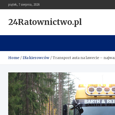
Skip
piątek, 7 sierpnia, 2026
to
content
24Ratownictwo.pl
Home
Dla kierowców
Transport auta na lawecie – najwa