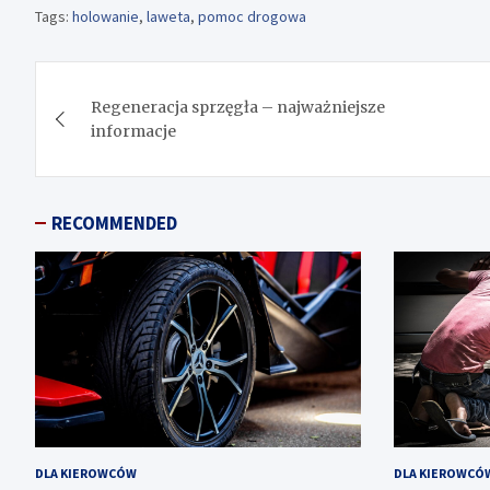
Tags:
holowanie
,
laweta
,
pomoc drogowa
Nawigacja
Regeneracja sprzęgła – najważniejsze
wpisu
informacje
RECOMMENDED
DLA KIEROWCÓW
DLA KIEROWCÓ