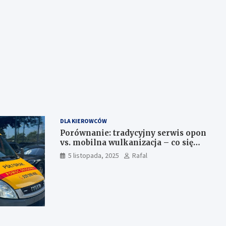
DLA KIEROWCÓW
Porównanie: tradycyjny serwis opon
vs. mobilna wulkanizacja – co się
bardziej opłaca kierowcy w
5 listopada, 2025
Rafal
Szczecinie?